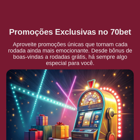
Promoções Exclusivas no 70bet
Aproveite promoções únicas que tornam cada
rodada ainda mais emocionante. Desde bônus de
boas-vindas a rodadas grátis, há sempre algo
especial para você.