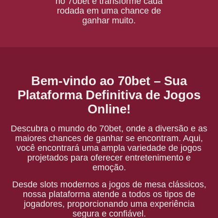
no 70bet e transforme cada
rodada em uma chance de
ganhar muito.
Bem-vindo ao 70bet – Sua
Plataforma Definitiva de Jogos
Online!
Descubra o mundo do 70bet, onde a diversão e as
maiores chances de ganhar se encontram. Aqui,
você encontrará uma ampla variedade de jogos
projetados para oferecer entretenimento e
emoção.
Desde slots modernos a jogos de mesa clássicos,
nossa plataforma atende a todos os tipos de
jogadores, proporcionando uma experiência
segura e confiável.