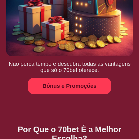
Não perca tempo e descubra todas as vantagens
que só o 70bet oferece.
Bônus e Promoções
Por Que o 70bet É a Melhor
Escolha?